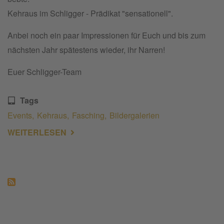
Kehraus im Schligger - Prädikat "sensationell".
Anbei noch ein paar Impressionen für Euch und
bis zum
nächsten Jahr spätestens wieder, ihr Narren!
Euer Schligger-Team
Tags
Events
Kehraus
Fasching
Bildergalerien
WEITERLESEN
ÜBER
KEHRAUS
2020:
KNALLER-
PARTY
&
TOLLE
GÄSTE!!