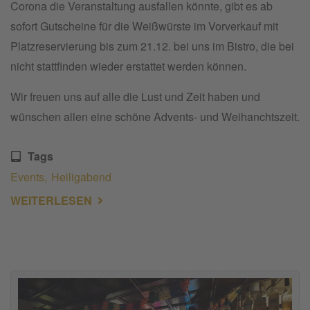
Corona die Veranstaltung ausfallen könnte, gibt es ab
sofort Gutscheine für die Weißwürste im Vorverkauf mit
Platzreservierung bis zum 21.12. bei uns im Bistro, die bei
nicht stattfinden wieder erstattet werden können.
Wir freuen uns auf alle die Lust und Zeit haben und
wünschen allen eine schöne Advents- und Weihanchtszeit.
Tags
Events
Heiligabend
WEITERLESEN
ÜBER
HEILIGABEND
2021:
TRADITIONELLER
WEISSWURSTFRÜHSCHOPPEN –
V
ORVERKAUF M
IT P
LATZRESERVIERUNG B
IS 2