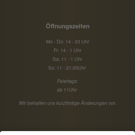
Öffnungszeiten
Mo - Do: 14 - 23 Uhr
Fr: 14 - 1 Uhr
Sa: 11 - 1 Uhr
So: 11 - 21:30Uhr
Feiertags
:
ab 11Uhr
Wir behalten uns kurzfristige Änderungen vor.