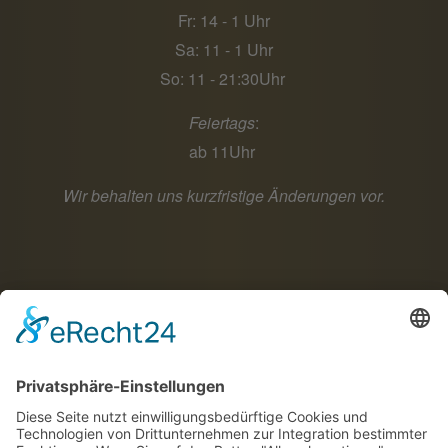
Fr: 14 - 1 Uhr
Sa: 11 - 1 Uhr
So: 11 - 21:30Uhr
Feiertags
:
ab 11Uhr
Wir behalten uns kurzfristige Änderungen vor.
Social Media
Ihr könnt uns auch über die sozialen Medien folgen:
Facebook